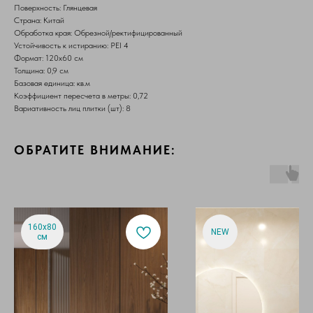
Поверхность: Глянцевая
Страна: Китай
Обработка края: Обрезной/ректифицированный
Устойчивость к истиранию: PEI 4
Формат: 120х60 см
Толщина: 0,9 см
Базовая единица: кв.м
Коэффициент пересчета в метры: 0,72
Вариативность лиц плитки (шт): 8
ОБРАТИТЕ ВНИМАНИЕ:
160х80
NEW
см