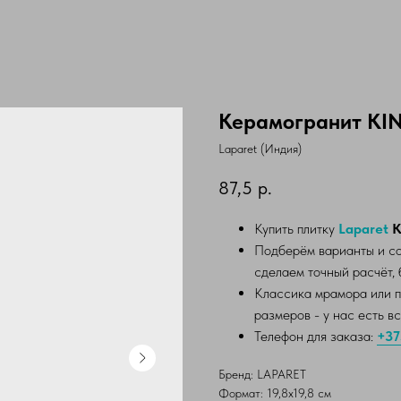
Керамогранит K
Laparet (Индия)
87,5
р.
Купить плитку
Laparet
K
Подберём варианты и со
сделаем точный расчёт, 
Классика мрамора или п
размеров - у нас есть в
Телефон для заказа:
+37
Бренд: LAPARET
Формат: 19,8х19,8 см