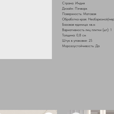
Страна: Индия
Дизайн: Пэчворк
Поверхность: Матовая
Обработка края: Необзрезной/не
Базовая единица: кв.м
Вариативность лиц плитки (шт): 1
Толщина: 0,8 см
Штук в упаковке: 25
Морозоустойчивость: Да