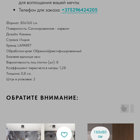
для воплощения вашей мечты.
Телефон для заказа:
+375296424205
Формат: 80х160 см
Поверхность: Сатинированная - карвинг
Дизайн: Камень
Страна: Индия
Бренд: LAPARET
Обработка края: Обрезной/ректифицированный
Базовая единица: кв.м
Вариативность лиц плитки (шт): 8
Коэффициент пересчета в метры: 1,28
Толщина: 0,8 см
Штук в упаковке: 2
ОБРАТИТЕ ВНИМАНИЕ:
160х80
см