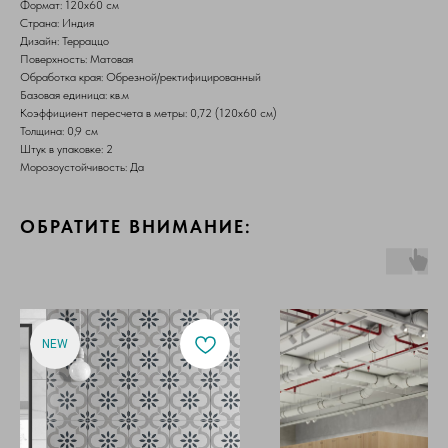
Формат: 120х60 см
Страна: Индия
Дизайн: Терраццо
Поверхность: Матовая
Обработка края: Обрезной/ректифицированный
Базовая единица: кв.м
Коэффициент пересчета в метры: 0,72 (120х60 см)
Толщина: 0,9 см
Штук в упаковке: 2
Морозоустойчивость: Да
ОБРАТИТЕ ВНИМАНИЕ:
NEW