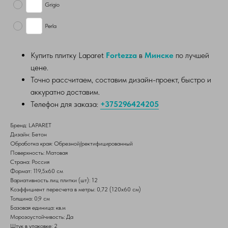
Grigio
Perla
Купить плитку Laparet
Fortezza
в
Минске
по лучшей
цене.
Точно рассчитаем, составим дизайн-проект, быстро и
аккуратно доставим.
Телефон для заказа:
+375296424205
Бренд: LAPARET
Дизайн: Бетон
Обработка края: Обрезной/ректифицированный
Поверхность: Матовая
Страна: Россия
Формат: 119,5х60 см
Вариативность лиц плитки (шт): 12
Коэффициент пересчета в метры: 0,72 (120х60 см)
Толщина: 0,9 см
Базовая единица: кв.м
Морозоустойчивость: Да
Штук в упаковке: 2