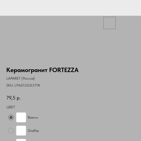
Керамогранит FORTEZZA
LAPARET (Россия)
SKU:
LP6012G0371R
79,5
р.
ЦВЕТ
Bianco
Grafite