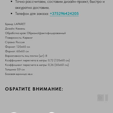
Точно рассчитаем, составим дизайн-проект, быстро и
аккуратно доставим.
Телефон для заказа:
+375296424205
Бренд: LAPARET
Дизайн: Камень
Обработка края: Обрезной/ректифицированный
Поверхность: Карвинг
Страна: Россия
Формат: 120х60 см
Формат: 60х60 см
Вариативность лиц плитки (шт): 8
Коэффициент пересчета в метры: 0,72 (120х60 см)
Коэффициент пересчета в метры: 0,36 (60х60 см)
Толщина: 0,9 см
Базовая единица: кв.м
ОБРАТИТЕ ВНИМАНИЕ: